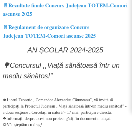
📄Rezultate finale Concurs Județean TOTEM-Comori
ascunse 2025
📄
Regulament de organizare
Concurs
Județean
TOTEM-Comori ascunse
2025
AN ȘCOLAR 2024-2025
🌳
Concursul ,,Viață sănătoasă într-un
mediu sănătos!”
🍀Liceul Teoretic ,,Comandor Alexandru Cătuneanu”, vă invită să
participați la Proiectul Județean ,,Viață sănătoasă într-un mediu sănătos!” -
a doua secțiune ,,Cercetași în natură"- 17 mai, participare directă.
☘️Informații despre acest nou proiect găsiți în documentul atașat.
🌻Vă așteptăm cu drag!