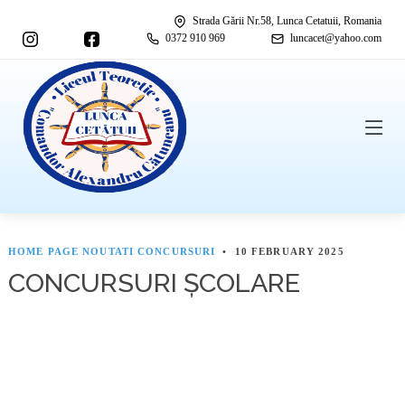
Strada Gării Nr.58, Lunca Cetatuii, Romania
0372 910 969
luncacet@yahoo.com
Acasa
Home page noutati
CONCURSURI
concursuri-Scolare
HOME PAGE NOUTATI
CONCURSURI
•
10 FEBRUARY 2025
CONCURSURI ȘCOLARE